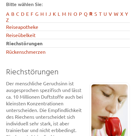
Bitte wählen Sie:
R
A
B
C
D
E
F
G
H
I
J
K
L
M
N
O
P
Q
S
T
U
V
W
X
Y
Z
Reiseapotheke
Reiseübelkeit
Riechstörungen
Rückenschmerzen
Riechstörungen
Der menschliche Geruchsinn ist
ausgesprochen spezifisch und lässt
ca. 10 Millionen Duftstoffe auch bei
kleinsten Konzentrationen
unterscheiden. Die Empfindlichkeit
des Riechens unterscheidet sich
individuell sehr stark, ist aber
trainierbar und nicht erbbedingt.