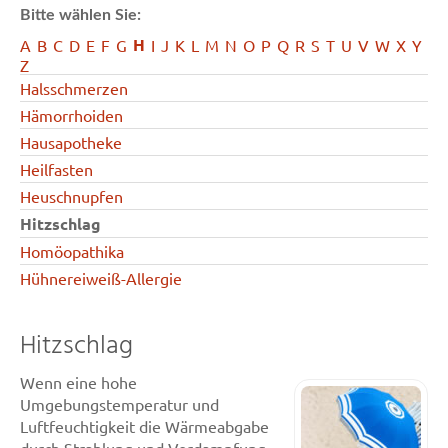
Bitte wählen Sie:
H
A
B
C
D
E
F
G
I
J
K
L
M
N
O
P
Q
R
S
T
U
V
W
X
Y
Z
Halsschmerzen
Hämorrhoiden
Hausapotheke
Heilfasten
Heuschnupfen
Hitzschlag
Homöopathika
Hühnereiweiß-Allergie
Hitzschlag
Wenn eine hohe
Umgebungstemperatur und
Luftfeuchtigkeit die Wärmeabgabe