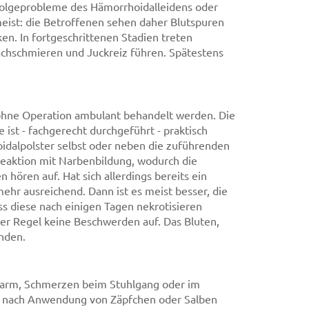
Folgeprobleme des Hämorrhoidalleidens oder
eist: die Betroffenen sehen daher Blutspuren
en. In fortgeschrittenen Stadien treten
achschmieren und Juckreiz führen. Spätestens
hne Operation ambulant behandelt werden. Die
ist - fachgerecht durchgeführt - praktisch
oidalpolster selbst oder neben die zuführenden
eaktion mit Narbenbildung, wodurch die
ören auf. Hat sich allerdings bereits ein
mehr ausreichend. Dann ist es meist besser, die
 diese nach einigen Tagen nekrotisieren
der Regel keine Beschwerden auf. Das Bluten,
nden.
darm, Schmerzen beim Stuhlgang oder im
ie nach Anwendung von Zäpfchen oder Salben