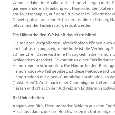
Wenn es daher im Analbereich schmerzt, liegen meist 
gar eine andere Erkrankung vor. Hämorrhoiden bluten m
am Toilettenpapier, auf dem Stuhl oder im Toilettenbeck
Gewebspolster aus dem After heraus, die zu Nässen, N
jetzt muss der Facharzt aufgesucht werden.
Die Hämorrhoiden-OP ist oft das letzte Mittel
Die meisten vergrößerten Hämorrhoiden können auch o
am häufigsten angezeigte Methode ist die Verödung. Sie 
schmerzfrei: Dabei wird eine Flüssigkeit in die Hämorrh
Schlagadern gespritzt. Es kommt zu einer Entzündungsr
Hämorrhoiden schrumpfen. Die Hämorrhoiden-Blutungen h
Hämorrhoidal-Vorfall gebildet, ist diese Methode nicht 
Hämorrhoiden mit einem Gummiring abzubinden, so dass
("absterben"). Auch nach einer Gummiligatur treten in 
Nässen und oft auch der Juckreiz am Enddarm verschwi
Bei Unklarheiten
Abgang von Blut, Eiter- und/oder Schleim aus dem End
Anschluss daran, unklare Beschwerden im Unterleib, d