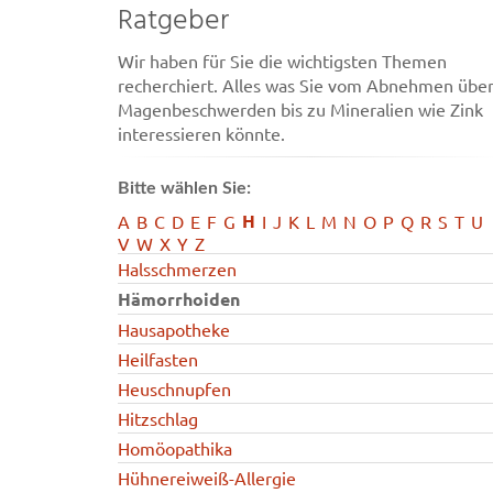
Ratgeber
Wir haben für Sie die wichtigsten Themen
recherchiert. Alles was Sie vom Abnehmen übe
Magenbeschwerden bis zu Mineralien wie Zink
interessieren könnte.
Bitte wählen Sie:
H
A
B
C
D
E
F
G
I
J
K
L
M
N
O
P
Q
R
S
T
U
V
W
X
Y
Z
Halsschmerzen
Hämorrhoiden
Hausapotheke
Heilfasten
Heuschnupfen
Hitzschlag
Homöopathika
Hühnereiweiß-Allergie