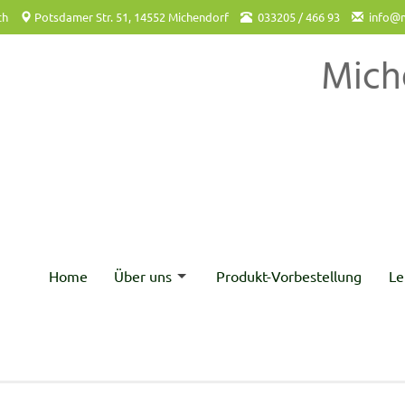
ch
Potsdamer Str. 51, 14552 Michendorf
033205 / 466 93
info@m
Mich
Home
Über uns
Produkt-Vorbestellung
Le