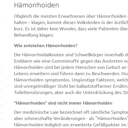
Hämorrhoiden
Obgleich die meisten Erwachsenen über Hämorrhoiden –
r
halten – klagen, kommt dieses Volksleiden in der ärztlic
kurz. Es ist daher kein Wunder, dass viele Patienten üb
Behandlung klagen.
Wie entstehen Hämorrhoiden?
Die Hämorrhoidalknoten sind Schwellkörper innerhalb de
Enddarm wie eine Gummimuffe gegen das Austreten von
Hämorrhoiden sind bei jedem Menschen von Geburt an v
Lebens erweitern und führen dann zu Beschwerden. Nu
Hämorrhoiden symptomlos. Ungünstige Faktoren, welch
sind unregelmäßiger Stuhl bei ballaststoffarmer Ernähr
Toilettensitzungen, aber auch die Unterdrückung des St
"Hämorrhoiden" sind nicht immer Hämorrhoiden
Der medizinische Laie bezeichnet oft sämtliche Sympt
aber schmerzhafte Veränderungen - als "Hämorrhoiden". 
Hämorrhoiden lediglich um erweiterte Gefäßpolster im