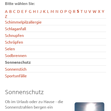
Bitte wählen Sie:
S
A
B
C
D
E
F
G
H
I
J
K
L
M
N
O
P
Q
R
T
U
V
W
X
Y
Z
Schimmelpilzallergie
Schlaganfall
Schnupfen
Schröpfen
Selen
Sodbrennen
Sonnenschutz
Sonnenstich
Sportunfälle
Sonnenschutz
Ob im Urlaub oder zu Hause - die
Sonnenstrahlen bergen ein