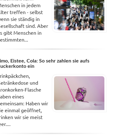
enschen in jedem
lter treffen - selbst
enn sie ständig in
esellschaft sind. Aber
s gibt Menschen in
estimmten...
imo, Eistee, Cola: So sehr zahlen sie aufs
uckerkonto ein
rinkpäckchen,
etränkedose und
ronkorken-Flasche
aben eines
emeinsam: Haben wir
ie einmal geöffnet,
rinken wir sie meist
eer....