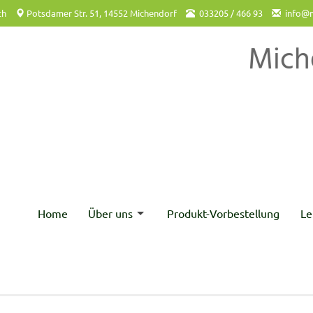
ch
Potsdamer Str. 51, 14552 Michendorf
033205 / 466 93
info@m
Mich
Home
Über uns
Produkt-Vorbestellung
Le