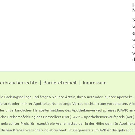
H
M
S
w
e
w
G
w
d
erbraucherrechte
Barrierefreiheit
Impressum
ie Packungsbeilage und fragen Sie Ihre Ärztin, Ihren Arzt oder in Ihrer Apotheke
Tierarzt oder in Ihrer Apotheke. Nur solange Vorrat reicht. Irrtum vorbehalten. All
er unverbindlichen Herstellermeldung des Apothekenverkaufspreises (UAVP) an die
che Preisempfehlung des Herstellers (UVP). AVP = Apothekenverkaufspreis (AVP).
tz gebrachter Preis für rezeptfreie Arzneimittel, der in der Höhe dem für Apothe
tzlichen Krankenversicherung abrechnet. Im Gegensatz zum AVP ist die gebräuchl